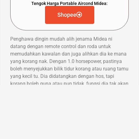
Tengok Harga Portable Aircond Midea:
Shopee
Penghawa dingin mudah alih jenama Midea ni
datang dengan remote control dan roda untuk
memudahkan kawalan dan juga alihkan dia ke mana
yang korang nak. Dengan 1.0 horsepower, pastinya
boleh menyejukkan bilik tidur korang atau ruang tamu
yang kecil tu. Dia didatangkan dengan hos, tapi
korang boleh guna atau pun tidak, fungsi dia tak akan
terjejas. Dengan waranti selama 12 bulan dan jenam
dia, pastinya kitorang yakin dengan kualiti dia. Tapi,
kitorang dapati bunyi kipas dia agak kuat. Selain tu,
dia takde fungsi swing, jadi angin dia direct je.
Walaupun tu, kualiti dan harga dia menjadikan pilihan
yang selamat dan praktikal untuk sejukkan rumah
korang.