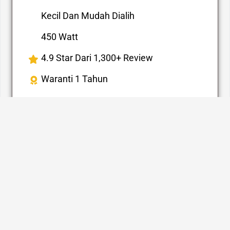
Kecil Dan Mudah Dialih
450 Watt
4.9 Star Dari 1,300+ Review
Waranti 1 Tahun
Tengok Harga Giselle MaxPull S4:
Shopee
Giselle MaxPull S4 KEA0363 ni sesuai untuk korang
yang nak spot cleaner yang ringkas tapi berfungsi
dengan baik. Kuasa sedutan 11kPa dengan motor 450W
cukup untuk bersihkan tumpahan kecil, kesan kotoran,