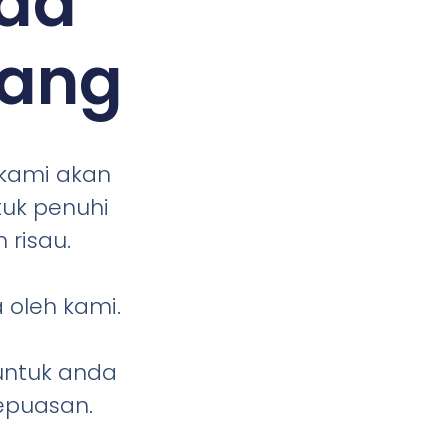
da
nang
 kami akan
tuk penuhi
 risau.
 oleh kami.
 untuk anda
epuasan.