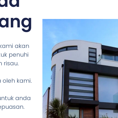
da
nang
 kami akan
tuk penuhi
 risau.
 oleh kami.
 untuk anda
epuasan.