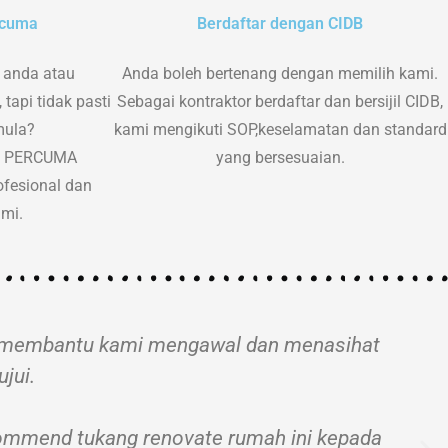
rcuma
Berdaftar dengan CIDB
 anda atau
Anda boleh bertenang dengan memilih kami.
tapi tidak pasti
Sebagai kontraktor berdaftar dan bersijil CIDB,
mula?
kami mengikuti SOP,keselamatan dan standard
at PERCUMA
yang bersesuaian.
fesional dan
ami.
uga membantu kami mengawal dan menasihat
jui.
ecommend tukang renovate rumah ini kepada