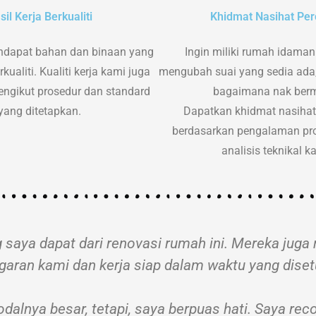
sil Kerja Berkualiti
Khidmat Nasihat Pe
dapat bahan dan binaan yang
Ingin miliki rumah idaman
kualiti. Kualiti kerja kami juga
mengubah suai yang sedia ada, 
engikut prosedur dan standard
bagaimana nak ber
yang ditetapkan.
Dapatkan khidmat nasih
berdasarkan pengalaman pro
analisis teknikal k
ng saya dapat dari renovasi rumah ini. Mereka j
garan kami dan kerja siap dalam waktu yang disetu
odalnya besar, tetapi, saya berpuas hati. Saya r