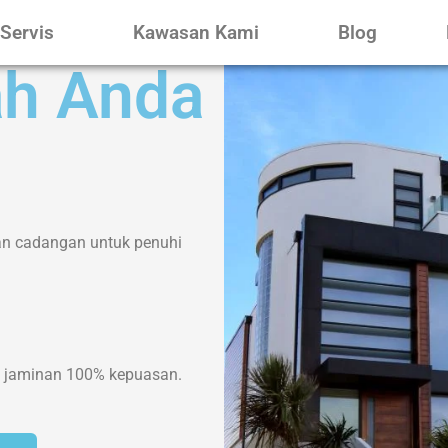
Servis
Kawasan Kami
Blog
h Anda
an cadangan untuk penuhi
n jaminan 100% kepuasan.