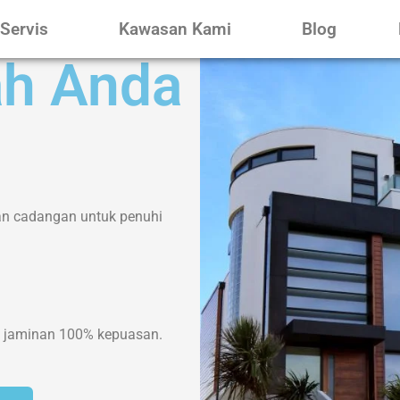
Servis
Kawasan Kami
Blog
h Anda
an cadangan untuk penuhi
n jaminan 100% kepuasan.