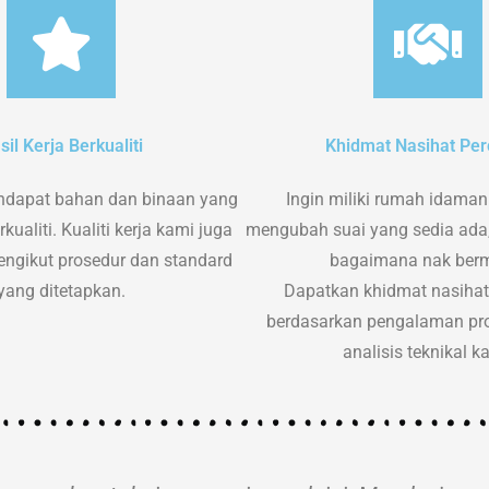
sil Kerja Berkualiti
Khidmat Nasihat Pe
dapat bahan dan binaan yang
Ingin miliki rumah idaman
kualiti. Kualiti kerja kami juga
mengubah suai yang sedia ada, 
engikut prosedur dan standard
bagaimana nak ber
yang ditetapkan.
Dapatkan khidmat nasih
berdasarkan pengalaman pro
analisis teknikal k