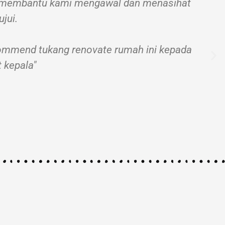
uga membantu kami mengawal dan menasihat
jui.
ecommend tukang renovate rumah ini kepada
 kepala"