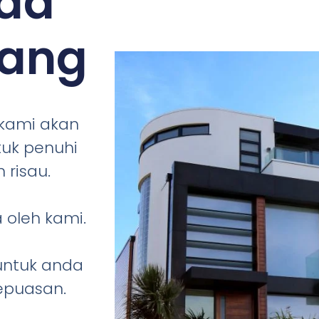
da
nang
 kami akan
tuk penuhi
 risau.
 oleh kami.
 untuk anda
epuasan.