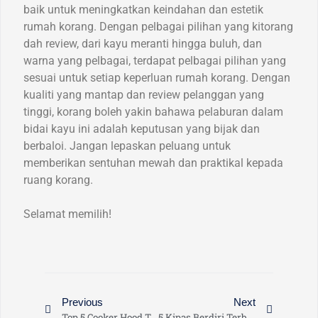
baik untuk meningkatkan keindahan dan estetik
rumah korang. Dengan pelbagai pilihan yang kitorang
dah review, dari kayu meranti hingga buluh, dan
warna yang pelbagai, terdapat pelbagai pilihan yang
sesuai untuk setiap keperluan rumah korang. Dengan
kualiti yang mantap dan review pelanggan yang
tinggi, korang boleh yakin bahawa pelaburan dalam
bidai kayu ini adalah keputusan yang bijak dan
berbaloi. Jangan lepaskan peluang untuk
memberikan sentuhan mewah dan praktikal kepada
ruang korang.
Selamat memilih!
Previous
Next
Top 5 Cooker Hood Terbaik Di Malaysia – Sedutan Kuat dan Cantik
5 Kipas Berdiri Terbaik Malaysia – Angin Kuat, Berjenama, Berkualiti