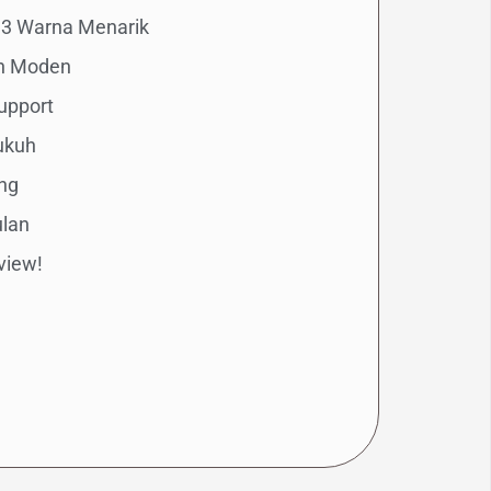
 3 Warna Menarik
an Moden
upport
ukuh
ng
ulan
view!