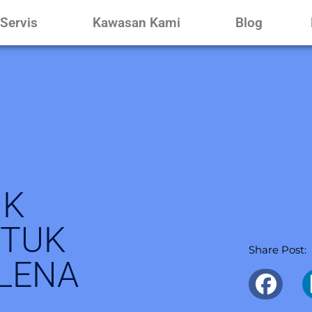
Servis
Kawasan Kami
Blog
IK
NTUK
Share Post:
 LENA