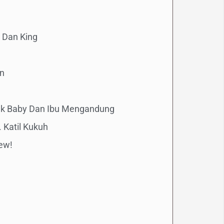
n Dan King
in
uk Baby Dan Ibu Mengandung
 Katil Kukuh
iew!