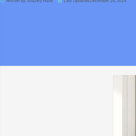
Written by:
Shazery Nasir
Last Updated:December 24, 2024